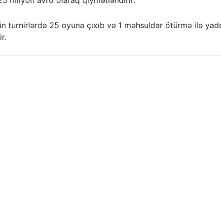
5 milyon avro olaraq qiymətləndirir.
 turnirlərdə 25 oyuna çıxıb və 1 məhsuldar ötürmə ilə yadd
r.