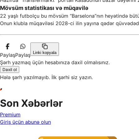
Hazırda “Transfermarkt” portalı Kasadonun bazar dəyərini 2
Mövsüm statistikası və müqavilə
22 yaşlı futbolçu bu mövsüm “Barselona”nın heyətində bütün
Onun klubla müqaviləsi 2028-ci ilin yayına qədər qüvvədədi
Linki kopyala
Paylaş
Paylaş
Şərh yazmaq üçün hesabınıza daxil olmalısınız.
Daxil ol
Hələ şərh yazılmayıb. İlk şərhi siz yazın.
Son Xəbərlər
Premium
Giriş üçün abunə olun