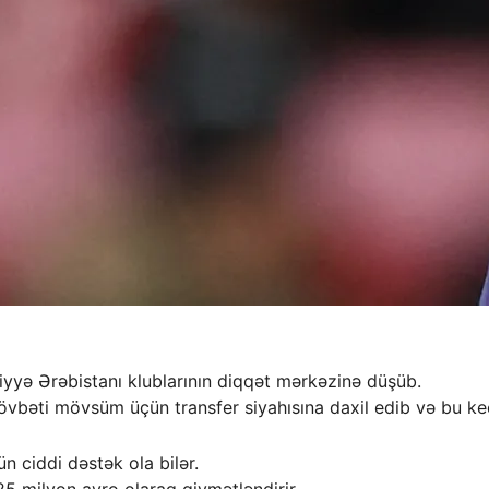
yyə Ərəbistanı klublarının diqqət mərkəzinə düşüb.
vbəti mövsüm üçün transfer siyahısına daxil edib və bu ke
n ciddi dəstək ola bilər.