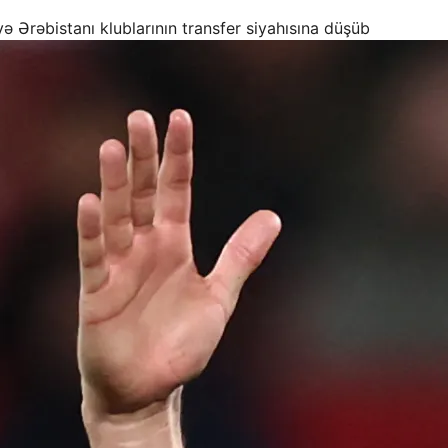
Ərəbistanı klublarının transfer siyahısına düşüb