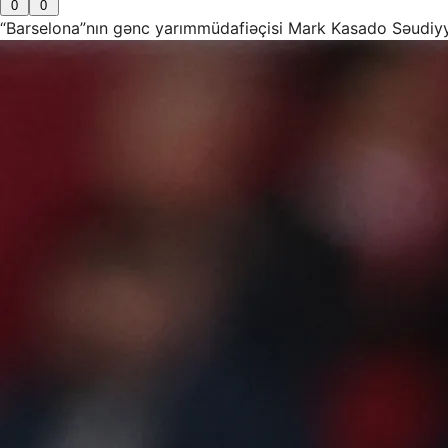
0
0
“Barselona”nın gənc yarımmüdafiəçisi Mark Kasado Səudiyyə 