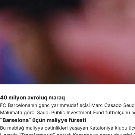
40 milyon avroluq maraq
FC Barcelona
nın gənc yarımmüdafiəçisi
Marc Casado
Səudi
Məlumata görə,
Saudi Public Investment Fund
futbolçunu nö
“Barselona” üçün maliyyə fürsəti
Bu məbləğ maliyyə çətinlikləri yaşayan Kataloniya klubu üçü