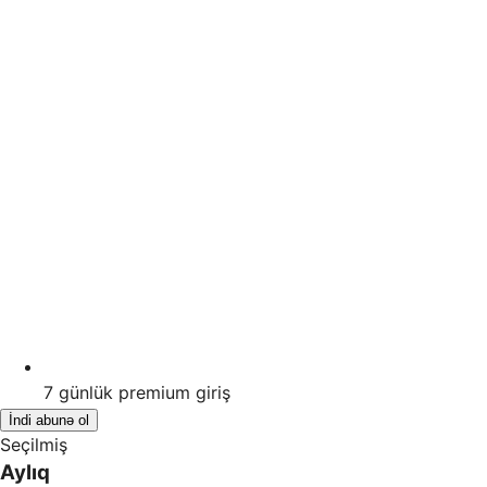
7
günlük premium giriş
İndi abunə ol
Seçilmiş
Aylıq