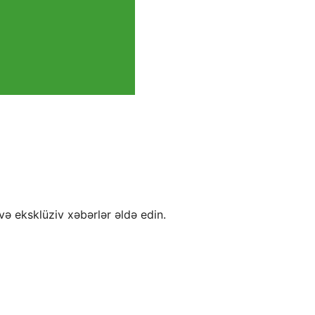
və eksklüziv xəbərlər əldə edin.