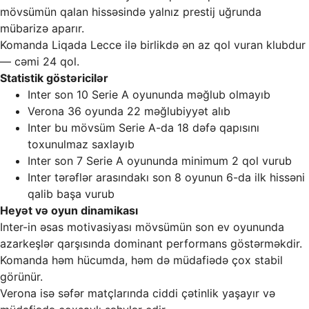
mövsümün qalan hissəsində yalnız prestij uğrunda
mübarizə aparır.
Komanda Liqada Lecce ilə birlikdə ən az qol vuran klubdur
— cəmi 24 qol.
Statistik göstəricilər
Inter son 10 Serie A oyununda məğlub olmayıb
Verona 36 oyunda 22 məğlubiyyət alıb
Inter bu mövsüm Serie A-da 18 dəfə qapısını
toxunulmaz saxlayıb
Inter son 7 Serie A oyununda minimum 2 qol vurub
Inter tərəflər arasındakı son 8 oyunun 6-da ilk hissəni
qalib başa vurub
Heyət və oyun dinamikası
Inter-in əsas motivasiyası mövsümün son ev oyununda
azarkeşlər qarşısında dominant performans göstərməkdir.
Komanda həm hücumda, həm də müdafiədə çox stabil
görünür.
Verona isə səfər matçlarında ciddi çətinlik yaşayır və