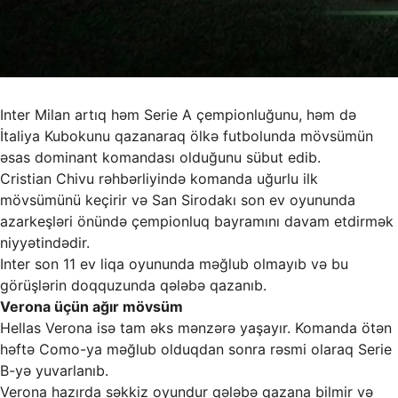
Inter Milan artıq həm Serie A çempionluğunu, həm də
İtaliya Kubokunu qazanaraq ölkə futbolunda mövsümün
əsas dominant komandası olduğunu sübut edib.
Cristian Chivu rəhbərliyində komanda uğurlu ilk
mövsümünü keçirir və San Sirodakı son ev oyununda
azarkeşləri önündə çempionluq bayramını davam etdirmək
niyyətindədir.
Inter son 11 ev liqa oyununda məğlub olmayıb və bu
görüşlərin doqquzunda qələbə qazanıb.
Verona üçün ağır mövsüm
Hellas Verona isə tam əks mənzərə yaşayır. Komanda ötən
həftə Como-ya məğlub olduqdan sonra rəsmi olaraq Serie
B-yə yuvarlanıb.
Verona hazırda səkkiz oyundur qələbə qazana bilmir və