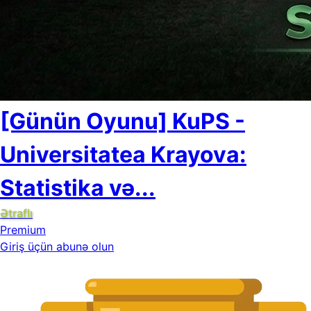
[Günün Oyunu] KuPS -
Universitatea Krayova:
Statistika və...
Ətraflı
Premium
Giriş üçün abunə olun