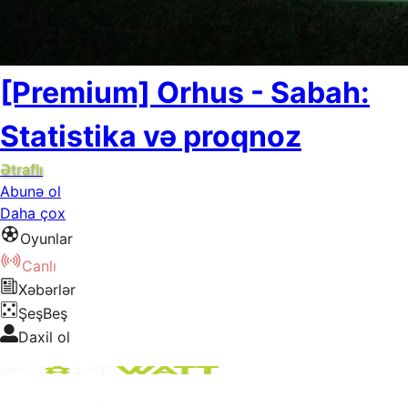
[Premium] Orhus - Sabah:
Statistika və proqnoz
Ətraflı
Abunə ol
Daha çox
Oyunlar
Canlı
Xəbərlər
ŞeşBeş
Daxil ol