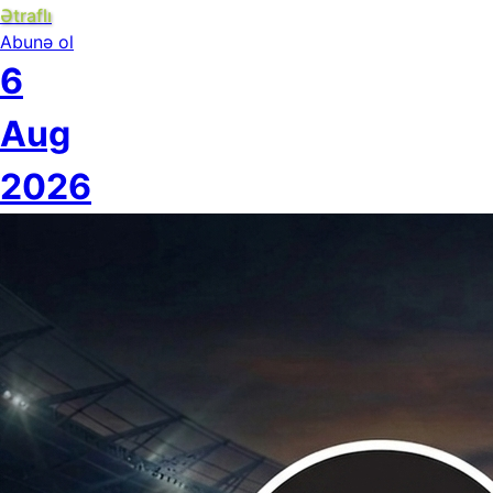
Ətraflı
Abunə ol
6
Aug
2026