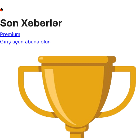
Son Xəbərlər
Premium
Giriş üçün abunə olun