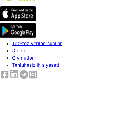
Tez-tez verilən suallar
Əlaqə
Qiymətlər
Təhlükəsizlik siyasəti