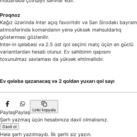
müdafiədə çoxsaylı səhvlər edir.
Proqnoz
Kağız üzərində Inter açıq favoritdir və San Sirodakı bayram
atmosferində komandanın yenə yüksək məhsuldarlıq
göstərməsi gözlənilir.
Inter-in qələbəsi və 2.5 üst qol seçimi matç üçün ən güclü
variantlardan hesab olunur. Ev sahibinin qapısını
toxunulmaz saxlaması da yüksək ehtimallıdır.
Ev qələbə qazanacaq və 2 qoldan yuxarı qol sayı
Linki kopyala
Paylaş
Paylaş
Şərh yazmaq üçün hesabınıza daxil olmalısınız.
Daxil ol
Hələ şərh yazılmayıb. İlk şərhi siz yazın.