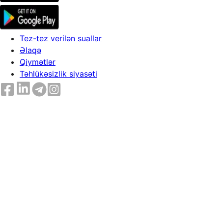
Tez-tez verilən suallar
Əlaqə
Qiymətlər
Təhlükəsizlik siyasəti