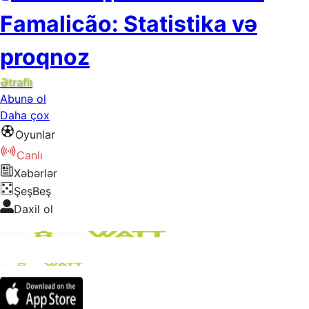
Famalicão: Statistika və
proqnoz
Ətraflı
Abunə ol
Daha çox
Oyunlar
Canlı
Xəbərlər
ŞeşBeş
Daxil ol