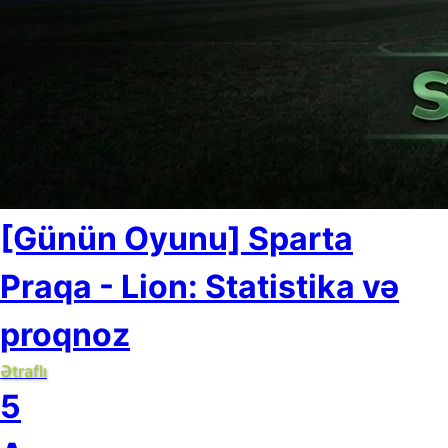
[Günün Oyunu] Sparta
Praqa - Lion: Statistika və
proqnoz
Ətraflı
5