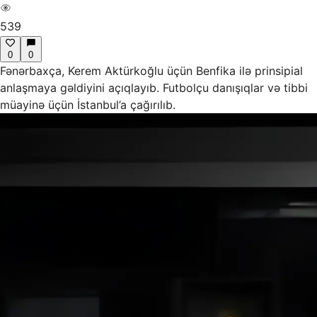
539
0
0
Fənərbaxça, Kerem Aktürkoğlu üçün Benfika ilə prinsipial
anlaşmaya gəldiyini açıqlayıb. Futbolçu danışıqlar və tibbi
müayinə üçün İstanbul’a çağırılıb.