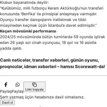
Klubun bəyanatında deyilir:
“Kulübümüz, milli futbolçu Kerem Aktürkoğlu’nun transferi
konusunda ‘Benfika’ ilə prinsipial anlaşmaya varmışdır.
Oyunçu transfer danışıqlarını irəlilətmək və tibbi
müayinədən keçmək üçün İstanbul’a dəvət edilmişdir.”
Keçən mövsümki performansı
2024/25 mövsümündə bütün turnirlərdə 59 oyunda iştirak
edən 26 yaşlı sol cinah oyunçusu, 18 qol və 16 asistlə
yadda qalıb.
Canlı nəticələr, transfer xəbərləri, günün oyunu,
proqnozlar, idman xəbərləri – hamısı Scorewatt-da!
Linki kopyala
Paylaş
Paylaş
Şərh yazmaq üçün hesabınıza daxil olmalısınız.
Daxil ol