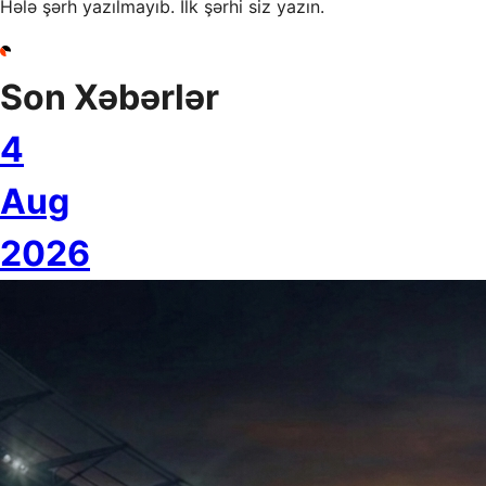
Hələ şərh yazılmayıb. İlk şərhi siz yazın.
Son Xəbərlər
4
Aug
2026