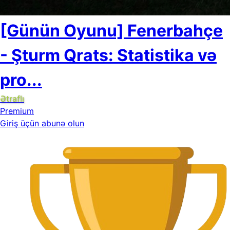
[Günün Oyunu] Fenerbahçe
- Şturm Qrats: Statistika və
pro...
Ətraflı
Premium
Giriş üçün abunə olun