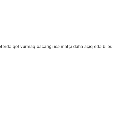
fərdə qol vurmaq bacarığı isə matçı daha açıq edə bilər.