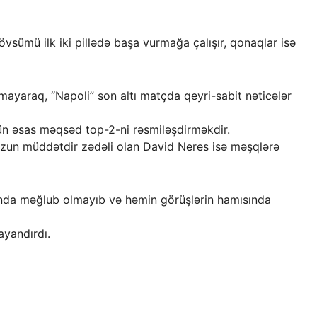
övsümü ilk iki pillədə başa vurmağa çalışır, qonaqlar isə
ayaraq, “Napoli” son altı matçda qeyri-sabit nəticələr
n əsas məqsəd top-2-ni rəsmiləşdirməkdir.
Uzun müddətdir zədəli olan David Neres isə məşqlərə
nda məğlub olmayıb və həmin görüşlərin hamısında
ayandırdı.