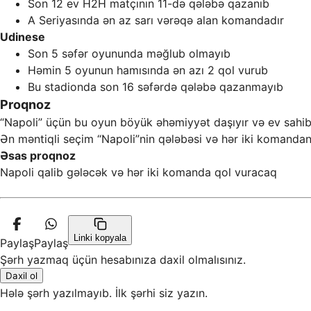
Son 12 ev H2H matçının 11-də qələbə qazanıb
A Seriyasında ən az sarı vərəqə alan komandadır
Udinese
Son 5 səfər oyununda məğlub olmayıb
Həmin 5 oyunun hamısında ən azı 2 qol vurub
Bu stadionda son 16 səfərdə qələbə qazanmayıb
Proqnoz
“Napoli” üçün bu oyun böyük əhəmiyyət daşıyır və ev sahibl
Ən məntiqli seçim “Napoli”nin qələbəsi və hər iki komandanı
Əsas proqnoz
Napoli qalib gələcək və hər iki komanda qol vuracaq
Linki kopyala
Paylaş
Paylaş
Şərh yazmaq üçün hesabınıza daxil olmalısınız.
Daxil ol
Hələ şərh yazılmayıb. İlk şərhi siz yazın.