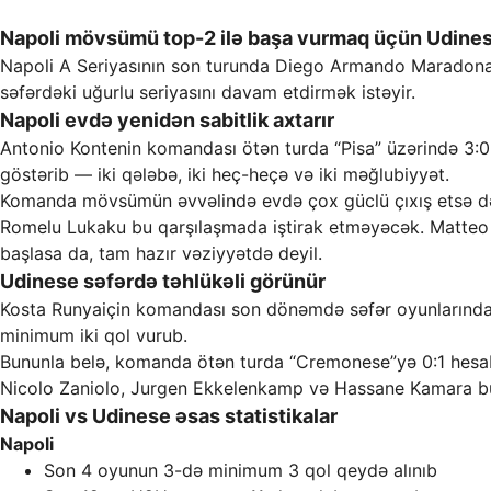
Napoli mövsümü top-2 ilə başa vurmaq üçün Udinese
Napoli
A Seriyasının son turunda Diego Armando Maradon
səfərdəki uğurlu seriyasını davam etdirmək istəyir.
Napoli evdə yenidən sabitlik axtarır
Antonio Kontenin komandası ötən turda “Pisa” üzərində 3:0
göstərib — iki qələbə, iki heç-heçə və iki məğlubiyyət.
Komanda mövsümün əvvəlində evdə çox güclü çıxış etsə də,
Romelu Lukaku bu qarşılaşmada iştirak etməyəcək. Matteo P
başlasa da, tam hazır vəziyyətdə deyil.
Udinese səfərdə təhlükəli görünür
Kosta Runyaiçin komandası son dönəmdə səfər oyunlarında 
minimum iki qol vurub.
Bununla belə, komanda ötən turda “Cremonese”yə 0:1 hesabı
Nicolo Zaniolo, Jurgen Ekkelenkamp və Hassane Kamara b
Napoli vs Udinese əsas statistikalar
Napoli
Son 4 oyunun 3-də minimum 3 qol qeydə alınıb