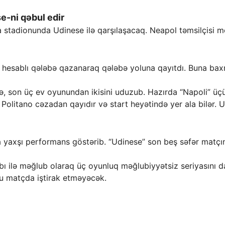
-ni qəbul edir
a stadionunda
Udinese
ilə qarşılaşacaq. Neapol təmsilçisi m
 hesablı qələbə qazanaraq qələbə yoluna qayıtdı. Buna baxm
 son üç ev oyunundan ikisini uduzub. Hazırda “Napoli” üçü
olitano cəzadan qayıdır və start heyətində yer ala bilər. 
yaxşı performans göstərib. “Udinese” son beş səfər matçı
 ilə məğlub olaraq üç oyunluq məğlubiyyətsiz seriyasını d
u matçda iştirak etməyəcək.