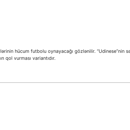
ərinin hücum futbolu oynayacağı gözlənilir. “Udinese”nin sə
n qol vurması variantıdır.