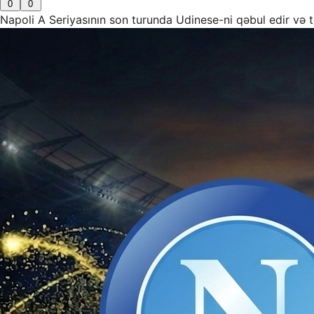
0
0
Napoli A Seriyasının son turunda Udinese-ni qəbul edir və t