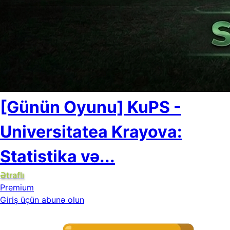
[Günün Oyunu] KuPS -
Universitatea Krayova:
Statistika və...
Ətraflı
Premium
Giriş üçün abunə olun