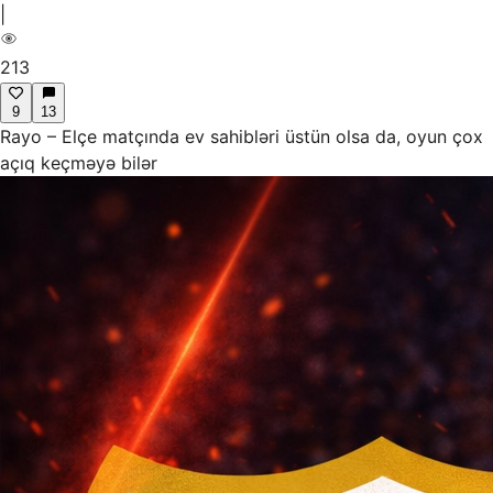
|
213
9
13
Rayo – Elçe matçında ev sahibləri üstün olsa da, oyun çox
açıq keçməyə bilər