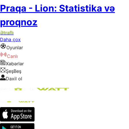
Praqa - Lion: Statistika və
proqnoz
Ətraflı
Daha çox
Oyunlar
Canlı
Xəbərlər
ŞeşBeş
Daxil ol