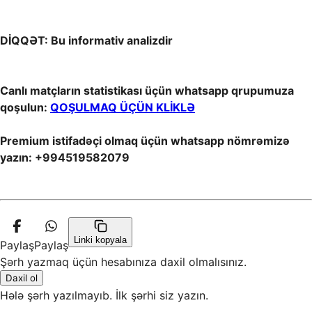
DİQQƏT: Bu informativ analizdir
Canlı matçların statistikası üçün whatsapp qrupumuza
qoşulun:
QOŞULMAQ ÜÇÜN KLİKLƏ
Premium istifadəçi olmaq üçün whatsapp nömrəmizə
yazın: +994519582079
Linki kopyala
Paylaş
Paylaş
Şərh yazmaq üçün hesabınıza daxil olmalısınız.
Daxil ol
Hələ şərh yazılmayıb. İlk şərhi siz yazın.