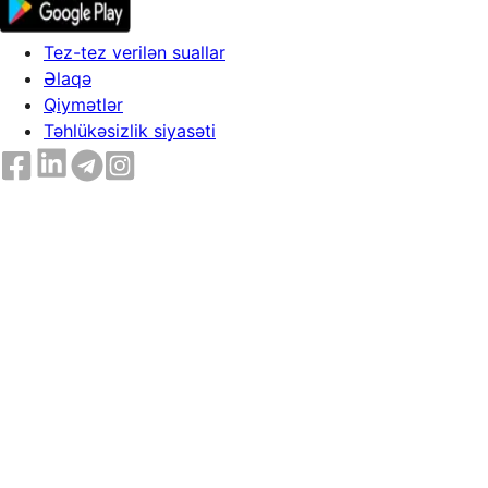
Tez-tez verilən suallar
Əlaqə
Qiymətlər
Təhlükəsizlik siyasəti