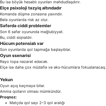
Bu isə böyük hesablı oyunları məhdudlaşdırır.
Elçe psixoloji təzyiq altındadır
Komanda düşmə zonasına yaxındır.
Belə oyunlarda risk az olur.
Səfərdə ciddi problemlər
Son 6 səfər oyununda məğlubiyyət.
Bu, ciddi siqnaldır.
Hücum potensialı var
Son oyunlarda qol tapmağa başlayıblar.
Oyun ssenarisi
Rayo topa nəzarət edəcək.
Elçe isə daha çox müdafiə və əks-hücumlara fokuslanacaq.
Yekun
Oyun açıq keçməyə bilər.
Amma qolların olması mümkündür.
Proqnoz:
Matçda qol sayı 2–3 qol aralığı