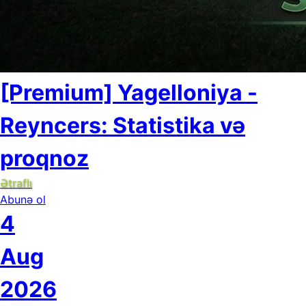
[Premium] Yagelloniya -
Reyncers: Statistika və
proqnoz
Ətraflı
Abunə ol
4
Aug
2026