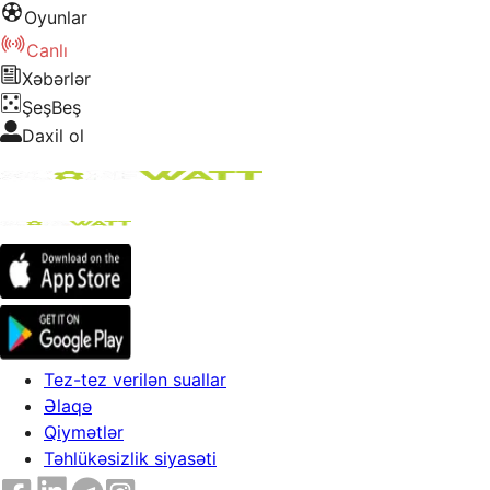
Oyunlar
Canlı
Xəbərlər
ŞeşBeş
Daxil ol
Tez-tez verilən suallar
Əlaqə
Qiymətlər
Təhlükəsizlik siyasəti