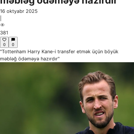
məbləğ ödəməyə hazırdır"
16 oktyabr 2025
|
381
0
0
"Tottenham Harry Kane-i transfer etmək üçün böyük
məbləğ ödəməyə hazırdır"