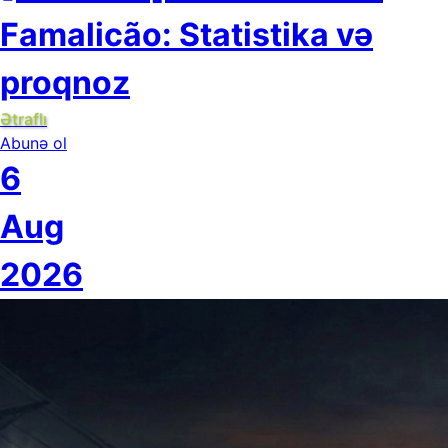
Famalicão: Statistika və
proqnoz
Ətraflı
Abunə ol
6
Aug
2026