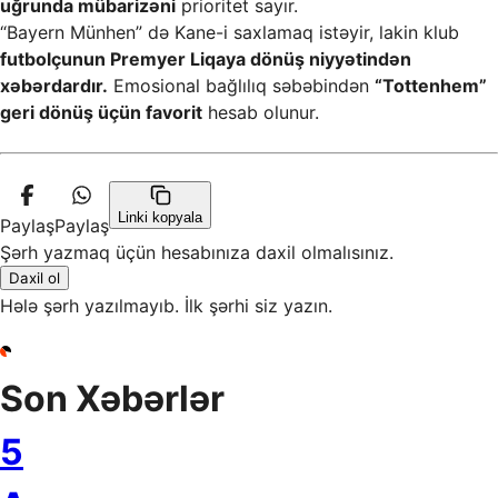
uğrunda mübarizəni
prioritet sayır.
“Bayern Münhen” də Kane-i saxlamaq istəyir, lakin klub
futbolçunun Premyer Liqaya dönüş niyyətindən
xəbərdardır.
Emosional bağlılıq səbəbindən
“Tottenhem”
geri dönüş üçün favorit
hesab olunur.
Linki kopyala
Paylaş
Paylaş
Şərh yazmaq üçün hesabınıza daxil olmalısınız.
Daxil ol
Hələ şərh yazılmayıb. İlk şərhi siz yazın.
Son Xəbərlər
5