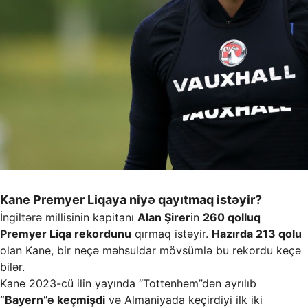
Kane Premyer Liqaya niyə qayıtmaq istəyir?
İngiltərə millisinin kapitanı
Alan Şirer
in
260 qolluq
Premyer Liqa rekordunu
qırmaq istəyir.
Hazırda 213 qolu
olan Kane, bir neçə məhsuldar mövsümlə bu rekordu keçə
bilər.
Kane 2023-cü ilin yayında “Tottenhem”dən ayrılıb
“Bayern”ə keçmişdi
və Almaniyada keçirdiyi ilk iki