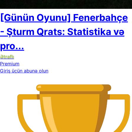
[Günün Oyunu] Fenerbahçe
- Şturm Qrats: Statistika və
pro...
Ətraflı
Premium
Giriş üçün abunə olun