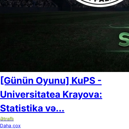
[Günün Oyunu] KuPS -
Universitatea Krayova:
Statistika və...
Ətraflı
Daha çox