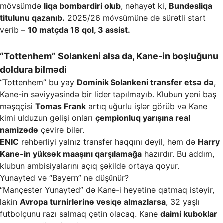
mövsümdə
liqa bombardiri olub
, nəhayət ki,
Bundesliqa
titulunu qazanıb.
2025/26 mövsümünə də sürətli start
verib –
10 matçda 18 qol, 3 assist.
“Tottenhem” Solankeni alsa da, Kane-in boşluğunu
doldura bilmədi
“Tottenhem” bu yay
Dominik Solankeni transfer etsə də
,
Kane-in səviyyəsində bir lider tapılmayıb. Klubun yeni baş
məşqçisi
Tomas Frank
artıq uğurlu işlər görüb və Kane
kimi ulduzun gəlişi onları
çempionluq yarışına real
namizədə
çevirə bilər.
ENIC
rəhbərliyi yalnız transfer haqqını deyil, həm də
Harry
Kane-in yüksək maaşını qarşılamağa
hazırdır. Bu addım,
klubun ambisiyalarını açıq şəkildə ortaya qoyur.
Yunayted və “Bayern” nə düşünür?
“Mançester Yunayted” də Kane-i heyətinə qatmaq istəyir,
lakin
Avropa turnirlərinə vəsiqə almazlarsa
, 32 yaşlı
futbolçunu razı salmaq çətin olacaq. Kane
daimi kuboklar