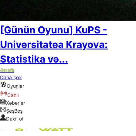
[Günün Oyunu] KuPS -
Universitatea Krayova:
Statistika və...
Ətraflı
Daha çox
Oyunlar
Canlı
Xəbərlər
ŞeşBeş
Daxil ol