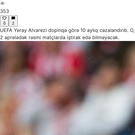
353
0
2
UEFA Yeray Alvarezi dopinqə görə 10 aylıq cəzalandırıb. O,
2 aprelədək rəsmi matçlarda iştirak edə bilməyəcək.