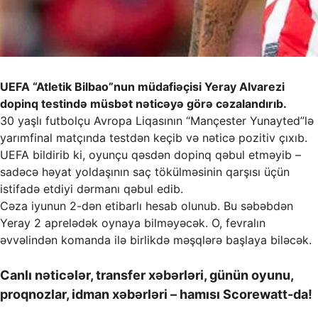
UEFA “Atletik Bilbao”nun müdafiəçisi Yeray Alvarezi
dopinq testində müsbət nəticəyə görə cəzalandırıb.
30 yaşlı futbolçu Avropa Liqasının “Mançester Yunayted”lə
yarımfinal matçında testdən keçib və nəticə pozitiv çıxıb.
UEFA bildirib ki, oyunçu qəsdən dopinq qəbul etməyib –
sadəcə həyat yoldaşının saç tökülməsinin qarşısı üçün
istifadə etdiyi dərmanı qəbul edib.
Cəza iyunun 2-dən etibarlı hesab olunub. Bu səbəbdən
Yeray 2 aprelədək oynaya bilməyəcək. O, fevralın
əvvəlindən komanda ilə birlikdə məşqlərə başlaya biləcək.
Canlı nəticələr, transfer xəbərləri, günün oyunu,
proqnozlar, idman xəbərləri – hamısı Scorewatt-da!