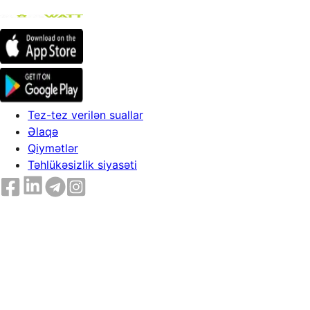
Tez-tez verilən suallar
Əlaqə
Qiymətlər
Təhlükəsizlik siyasəti