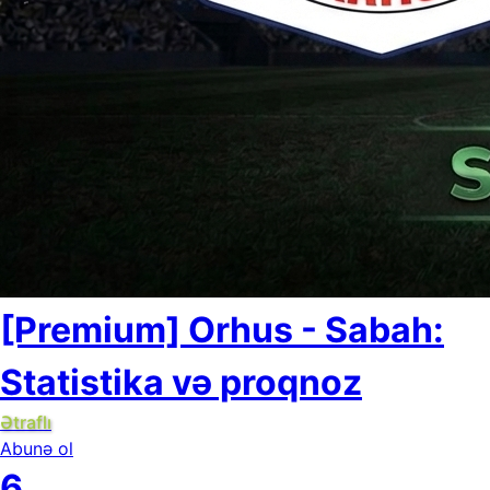
[Premium] Orhus - Sabah:
Statistika və proqnoz
Ətraflı
Abunə ol
6