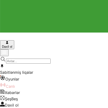
Daxil ol
Sabitlənmiş liqalar
Oyunlar
Canlı
Xəbərlər
ŞeşBeş
Daxil ol