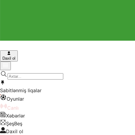
Daxil ol
Sabitlənmiş liqalar
Oyunlar
Canlı
Xəbərlər
ŞeşBeş
Daxil ol