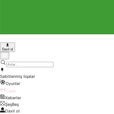
Daxil ol
Sabitlənmiş liqalar
Oyunlar
Canlı
Xəbərlər
ŞeşBeş
Daxil ol