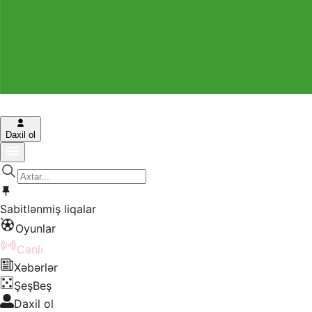
Daxil ol
Sabitlənmiş liqalar
Oyunlar
Canlı
Xəbərlər
ŞeşBeş
Daxil ol