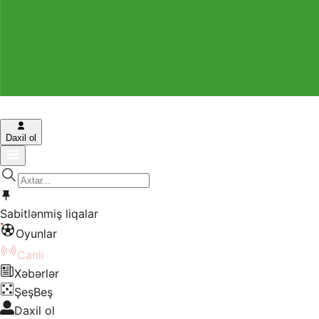
Daxil ol
Sabitlənmiş liqalar
Oyunlar
Canlı
Xəbərlər
ŞeşBeş
Daxil ol