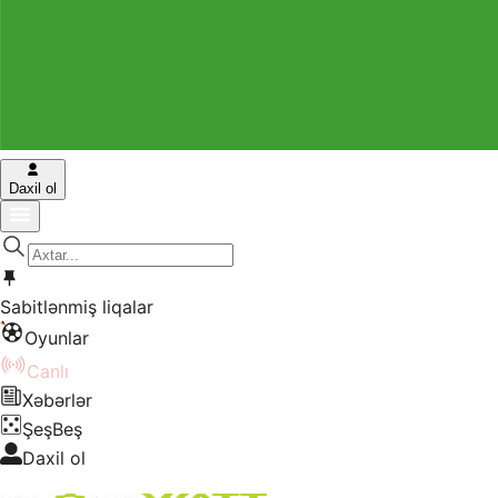
Daxil ol
Sabitlənmiş liqalar
Oyunlar
Canlı
Xəbərlər
ŞeşBeş
Daxil ol