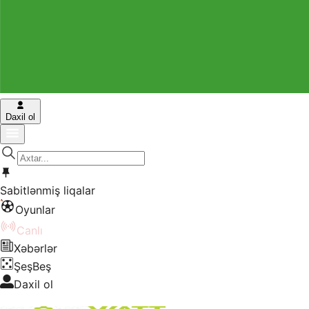
Daxil ol
Sabitlənmiş liqalar
Oyunlar
Canlı
Xəbərlər
ŞeşBeş
Daxil ol