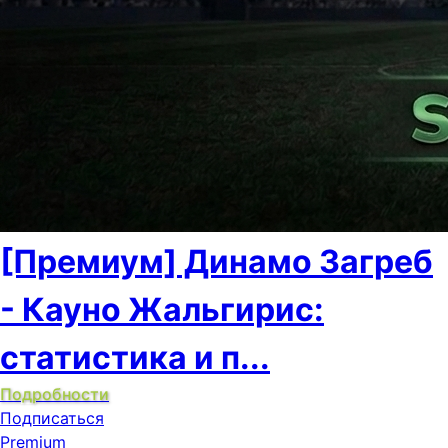
[Премиум] Динамо Загреб
- Кауно Жальгирис:
статистика и п...
Подробности
Подписаться
Premium