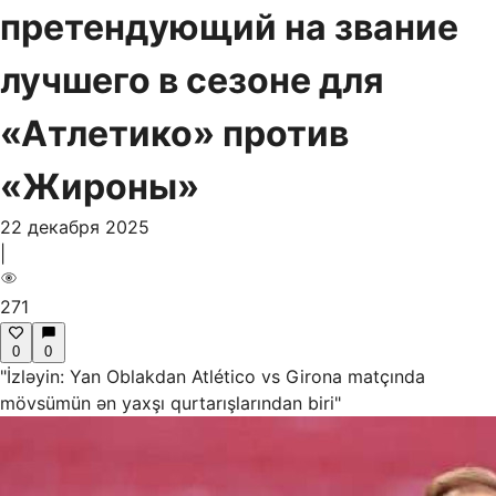
претендующий на звание
лучшего в сезоне для
«Атлетико» против
«Жироны»
22 декабря 2025
|
271
0
0
"İzləyin: Yan Oblakdan Atlético vs Girona matçında
mövsümün ən yaxşı qurtarışlarından biri"