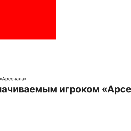
«Арсенала»
лачиваемым игроком «Арс