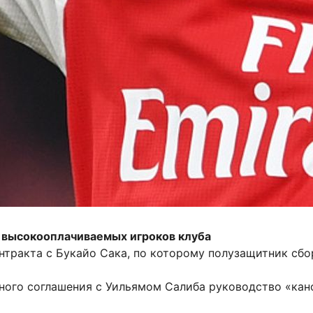
х высокооплачиваемых игроков клуба
нтракта с Букайо Сака, по которому полузащитник сбо
чного соглашения с Уильямом Салиба руководство «ка