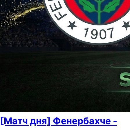
[Матч дня] Фенербахче -