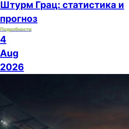
Штурм Грац: статистика и
прогноз
Подробности
4
Aug
2026