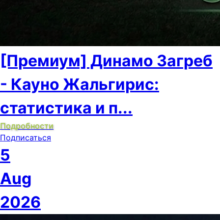
[Премиум] Динамо Загреб
- Кауно Жальгирис:
статистика и п...
Подробности
Подписаться
5
Aug
2026