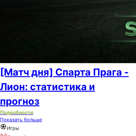
[Матч дня] Спарта Прага -
Лион: статистика и
прогноз
Подробности
Показать больше
Игры