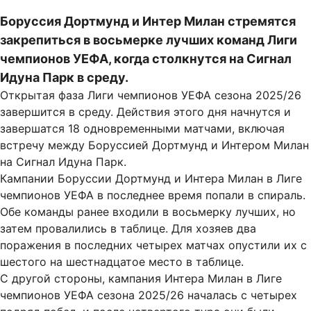
Боруссия Дортмунд и Интер Милан стремятся
закрепиться в восьмерке лучших команд Лиги
чемпионов УЕФА, когда столкнутся на Сигнал
Идуна Парк в среду.
Открытая фаза Лиги чемпионов УЕФА сезона 2025/26
завершится в среду. Действия этого дня начнутся и
завершатся 18 одновременными матчами, включая
встречу между Боруссией Дортмунд и Интером Милан
на Сигнал Идуна Парк.
Кампании Боруссии Дортмунд и Интера Милан в Лиге
чемпионов УЕФА в последнее время попали в спираль.
Обе команды ранее входили в восьмерку лучших, но
затем провалились в таблице. Для хозяев два
поражения в последних четырех матчах опустили их с
шестого на шестнадцатое место в таблице.
С другой стороны, кампания Интера Милан в Лиге
чемпионов УЕФА сезона 2025/26 началась с четырех