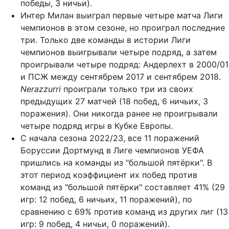
победы, 3 ничьи).
Интер Милан выиграл первые четыре матча Лиги
чемпионов в этом сезоне, но проиграл последние
три. Только две команды в истории Лиги
чемпионов выигрывали четыре подряд, а затем
проигрывали четыре подряд: Андерлехт в 2000/01
и ПСЖ между сентябрем 2017 и сентябрем 2018.
Nerazzurri
проиграли только три из своих
предыдущих 27 матчей (18 побед, 6 ничьих, 3
поражения). Они никогда ранее не проигрывали
четыре подряд игры в Кубке Европы.
С начала сезона 2022/23, все 11 поражений
Боруссии Дортмунд в Лиге чемпионов УЕФА
пришлись на команды из "большой пятёрки". В
этот период коэффициент их побед против
команд из "большой пятёрки" составляет 41% (29
игр: 12 побед, 6 ничьих, 11 поражений), по
сравнению с 69% против команд из других лиг (13
игр: 9 побед, 4 ничьи, 0 поражений).