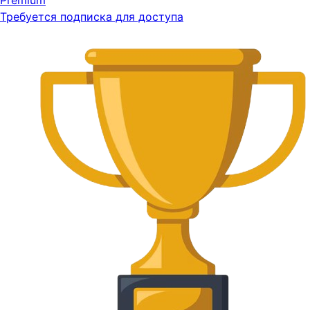
Premium
Требуется подписка для доступа