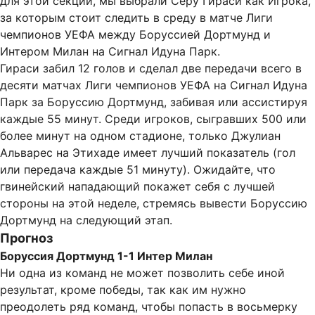
для этой секции, мы выбрали Серу Гираси как Игрока,
за которым стоит следить в среду в матче Лиги
чемпионов УЕФА между Боруссией Дортмунд и
Интером Милан на Сигнал Идуна Парк.
Гираси забил 12 голов и сделал две передачи всего в
десяти матчах Лиги чемпионов УЕФА на Сигнал Идуна
Парк за Боруссию Дортмунд, забивая или ассистируя
каждые 55 минут. Среди игроков, сыгравших 500 или
более минут на одном стадионе, только Джулиан
Альварес на Этихаде имеет лучший показатель (гол
или передача каждые 51 минуту). Ожидайте, что
гвинейский нападающий покажет себя с лучшей
стороны на этой неделе, стремясь вывести Боруссию
Дортмунд на следующий этап.
Прогноз
Боруссия Дортмунд 1-1 Интер Милан
Ни одна из команд не может позволить себе иной
результат, кроме победы, так как им нужно
преодолеть ряд команд, чтобы попасть в восьмерку