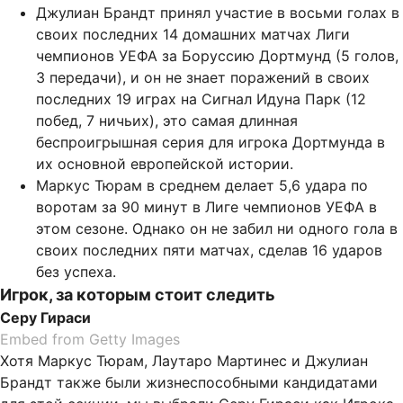
Джулиан Брандт принял участие в восьми голах в
своих последних 14 домашних матчах Лиги
чемпионов УЕФА за Боруссию Дортмунд (5 голов,
3 передачи), и он не знает поражений в своих
последних 19 играх на Сигнал Идуна Парк (12
побед, 7 ничьих), это самая длинная
беспроигрышная серия для игрока Дортмунда в
их основной европейской истории.
Маркус Тюрам в среднем делает 5,6 удара по
воротам за 90 минут в Лиге чемпионов УЕФА в
этом сезоне. Однако он не забил ни одного гола в
своих последних пяти матчах, сделав 16 ударов
без успеха.
Игрок, за которым стоит следить
Серу Гираси
Embed from Getty Images
Хотя Маркус Тюрам, Лаутаро Мартинес и Джулиан
Брандт также были жизнеспособными кандидатами