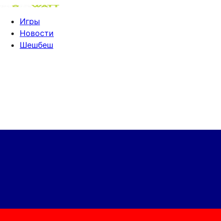
Игры
Новости
Шешбеш