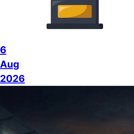
6
Aug
2026