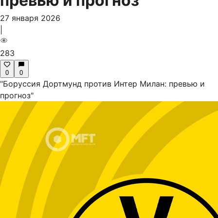
превью и прогноз"
27 января 2026
|
283
0
0
"Боруссия Дортмунд против Интер Милан: превью и
прогноз"