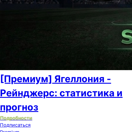
[Премиум] Ягеллония -
Рейнджерс: статистика и
прогноз
Подробности
Подписаться