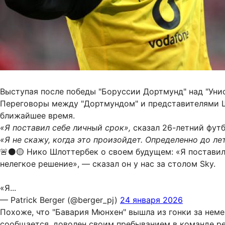
Выступая после победы "Боруссии Дортмунд" над "Уни
Переговоры между "Дортмундом" и представителями Ш
ближайшее время.
«Я поставил себе личный срок»,
сказал 26-летний фут
«Я не скажу, когда это произойдет. Определенно до ле
🚨⚫️🟡 Нико Шлоттербек о своем будущем: «Я поставил
нелегкое решение», — сказал он у нас за столом Sky.
«Я...
— Patrick Berger (@berger_pj)
24 января 2026
Похоже, что "Бавария Мюнхен" вышла из гонки за неме
сообщается, доволен своим пребыванием в команде р