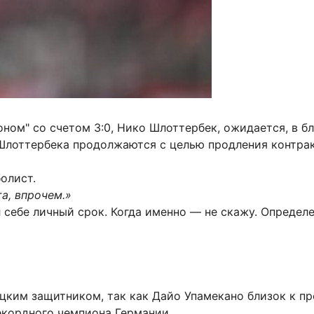
оном" со счетом 3:0, Нико Шлоттербек, ожидается, в 
лоттербека продолжаются с целью продления контракт
болист.
та, впрочем.»
 себе личный срок. Когда именно — не скажу. Определе
цким защитником, так как Дайо Упамекано близок к пр
екордного чемпиона Германии.