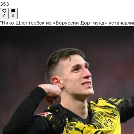
353
0
0
"Нико Шлоттербек из «Боруссии Дортмунд» устанавли