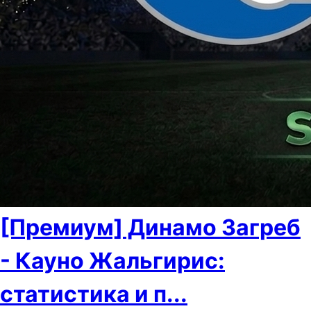
[Премиум] Динамо Загреб
- Кауно Жальгирис:
статистика и п...