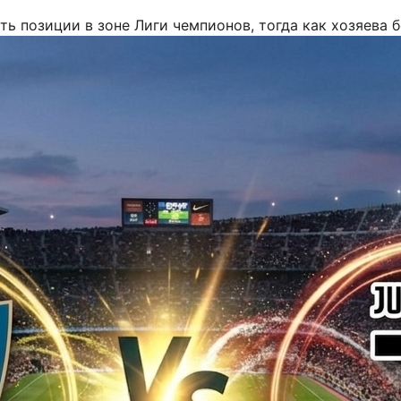
ть позиции в зоне Лиги чемпионов, тогда как хозяева 