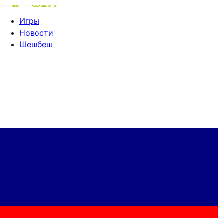
Игры
Новости
Шешбеш