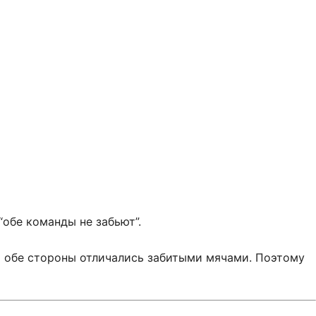
“обе команды не забьют”.
и обе стороны отличались забитыми мячами. Поэтому