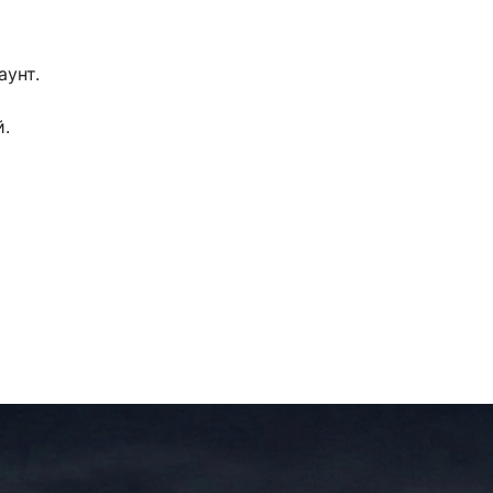
аунт.
й.