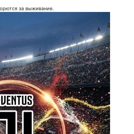
борются за выживание.