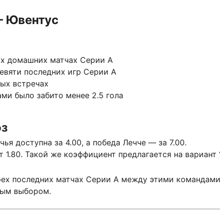
— Ювентус
их домашних матчах Серии А
евяти последних игр Серии А
ных встречах
ми было забито менее 2.5 гола
оз
я доступна за 4.00, а победа Лечче — за 7.00.
 1.80. Такой же коэффициент предлагается на вариант 
трех последних матчах Серии А между этими командам
ным выбором.