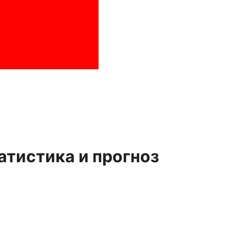
атистика и прогноз