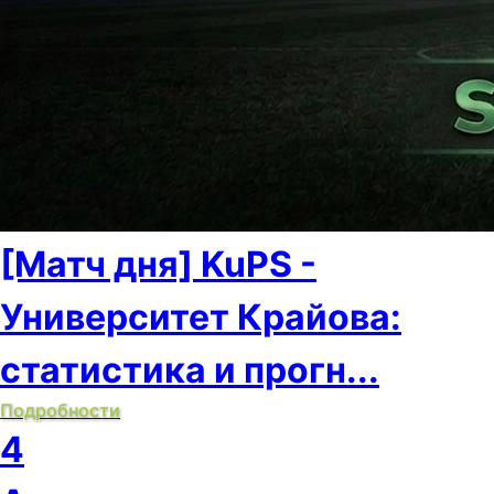
[Матч дня] KuPS -
Университет Крайова:
статистика и прогн...
Подробности
4