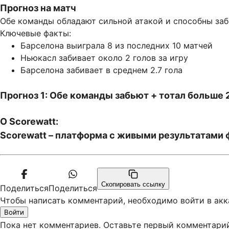
Прогноз на матч
Обе команды обладают сильной атакой и способны заб
Ключевые факты:
Барселона выиграла 8 из последних 10 матчей
Ньюкасл забивает около 2 голов за игру
Барселона забивает в среднем 2.7 гола
Прогноз 1: Обе команды забьют + тотал больше 2
О Scorewatt:
Scorewatt – платформа с живыми результатами 
Скопировать ссылку
Поделиться
Поделиться
Чтобы написать комментарий, необходимо войти в акк
Войти
Пока нет комментариев. Оставьте первый комментари