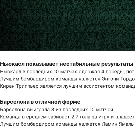
Ньюкасл показывает нестабильные результаты
Ньюкасл в последних 10 матчах одержал 4 победы, пот
Лучшим бомбардиром команды является Энтони Гордон
Киран Триппьер является лучшим ассистентом команд
Барселона в отличной форме
Барселона выиграла 8 из последних 10 матчей.
Команда в среднем забивает 2.7 гола за игру и владее
Лучшим бомбардиром команды является Ламин Ямаль с