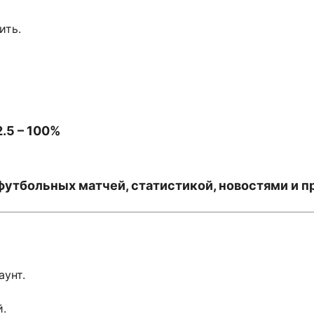
ить.
.5 – 100%
футбольных матчей, статистикой, новостями и п
аунт.
й.