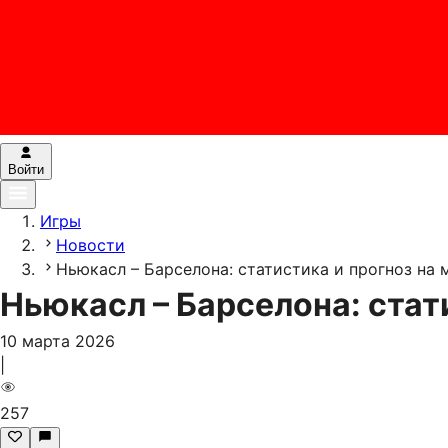
Войти
Игры
Новости
Ньюкасл – Барселона: статистика и прогноз на 
Ньюкасл – Барселона: стат
10 марта 2026
|
257