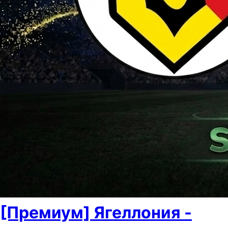
[Премиум] Ягеллония -