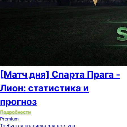
[Матч дня] Спарта Прага -
Лион: статистика и
прогноз
Подробности
Premium
Требуется подписка для доступа