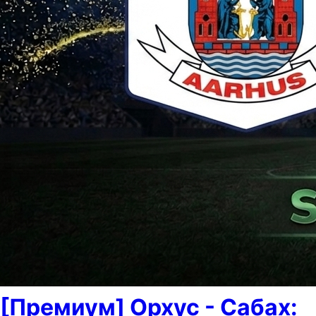
[Премиум] Орхус - Сабах: