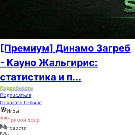
[Премиум] Динамо Загреб
- Кауно Жальгирис:
статистика и п...
Подробности
Подписаться
Показать больше
Игры
Прямой эфир
Новости