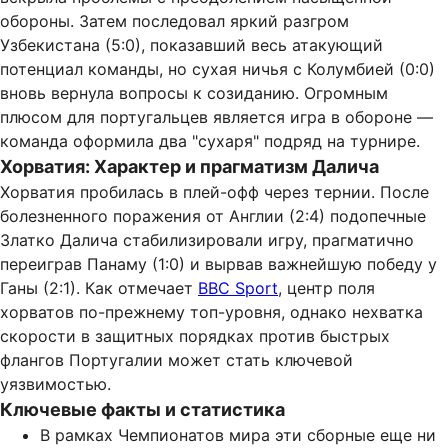
обороны. Затем последовал яркий разгром
Узбекистана (5:0), показавший весь атакующий
потенциал команды, но сухая ничья с Колумбией (0:0)
вновь вернула вопросы к созиданию. Огромным
плюсом для португальцев является игра в обороне —
команда оформила два "сухаря" подряд на турнире.
Хорватия: Характер и прагматизм Далича
Хорватия пробилась в плей-офф через тернии. После
болезненного поражения от Англии (2:4) подопечные
Златко Далича стабилизировали игру, прагматично
переиграв Панаму (1:0) и вырвав важнейшую победу у
Ганы (2:1). Как отмечает
BBC Sport
, центр поля
хорватов по-прежнему топ-уровня, однако нехватка
скорости в защитных порядках против быстрых
флангов Португалии может стать ключевой
уязвимостью.
Ключевые факты и статистика
В рамках Чемпионатов мира эти сборные еще ни