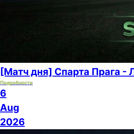
[Матч дня] Спарта Прага - 
Подробности
6
Aug
2026