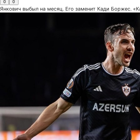
0
0
Янкович выбыл на месяц. Его заменит Кади Боржес. «К