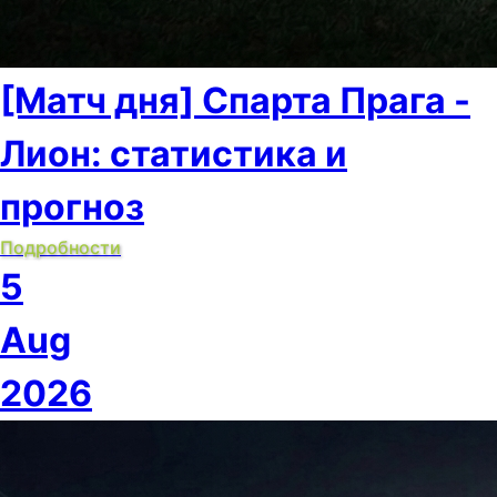
[Матч дня] Спарта Прага -
Лион: статистика и
прогноз
Подробности
5
Aug
2026