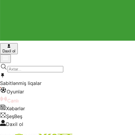
Daxil ol
Sabitlənmiş liqalar
Oyunlar
Canlı
Xəbərlər
ŞeşBeş
Daxil ol