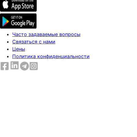
Часто задаваемые вопросы
Связаться с нами
Цены
Политика конфиденциальности