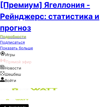
[Премиум] Ягеллония -
Рейнджерс: статистика и
прогноз
Подробности
Подписаться
Показать больше
Игры
Прямой эфир
Новости
Шешбеш
Войти