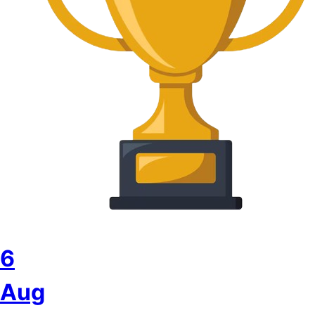
6
Aug