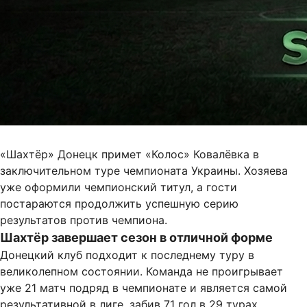
«Шахтёр» Донецк примет «Колос» Ковалёвка в
заключительном туре чемпионата Украины. Хозяева
уже оформили чемпионский титул, а гости
постараются продолжить успешную серию
результатов против чемпиона.
Шахтёр завершает сезон в отличной форме
Донецкий клуб подходит к последнему туру в
великолепном состоянии. Команда не проигрывает
уже 21 матч подряд в чемпионате и является самой
результативной в лиге, забив 71 гол в 29 турах.