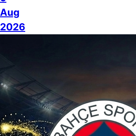
Aug
2026